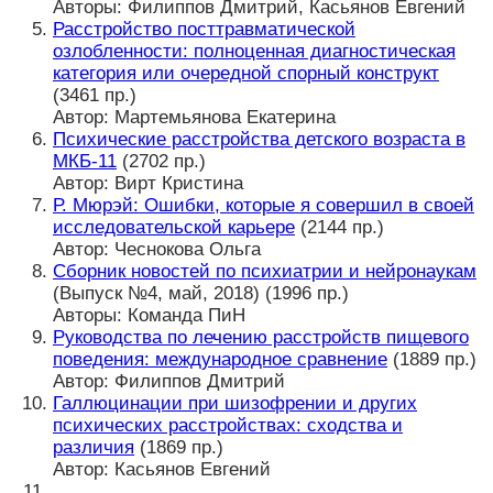
Авторы: Филиппов Дмитрий, Касьянов Евгений
Расстройство посттравматической
озлобленности: полноценная диагностическая
категория или очередной спорный конструкт
(3461 пр.)
Автор: Мартемьянова Екатерина
Психические расстройства детского возраста в
МКБ-11
(2702 пр.)
Автор: Вирт Кристина
Р. Мюрэй: Ошибки, которые я совершил в своей
исследовательской карьере
(2144 пр.)
Автор: Чеснокова Ольга
Сборник новостей по психиатрии и нейронаукам
(Выпуск №4, май, 2018) (1996 пр.)
Авторы: Команда ПиН
Руководства по лечению расстройств пищевого
поведения: международное сравнение
(1889 пр.)
Автор: Филиппов Дмитрий
Галлюцинации при шизофрении и других
психических расстройствах: сходства и
различия
(1869 пр.)
Автор: Касьянов Евгений