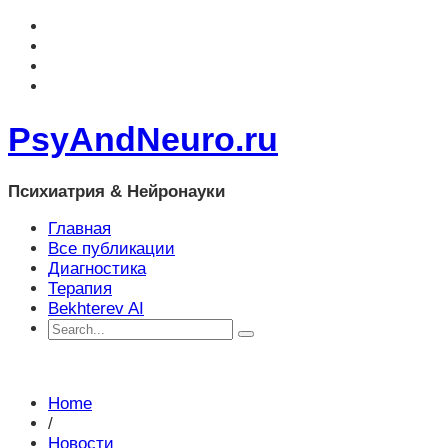
PsyAndNeuro.ru
Психиатрия & Нейронауки
Главная
Все публикации
Диагностика
Терапия
Bekhterev AI
Home
/
Новости