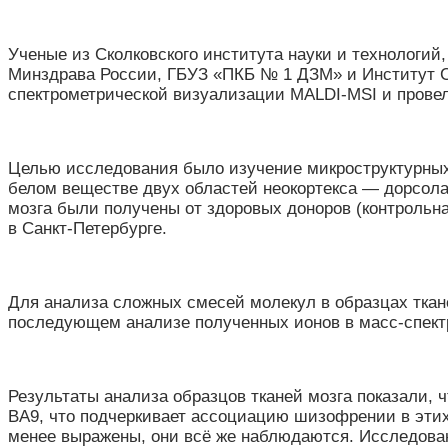
Ученые из Сколковского института науки и технологи
Минздрава России, ГБУЗ «ПКБ № 1 ДЗМ» и Институт С
спектрометрической визуализации MALDI-MSI и провели
Целью исследования было изучение микроструктурных
белом веществе двух областей неокортекса — дорсола
мозга были получены от здоровых доноров (контрольн
в Санкт-Петербурге.
Для анализа сложных смесей молекул в образцах ткан
последующем анализе полученных ионов в масс-спектр
Результаты анализа образцов тканей мозга показали,
BA9, что подчеркивает ассоциацию шизофрении в этих
менее выражены, они всё же наблюдаются. Исследован