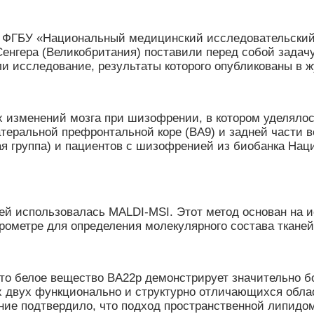
й, ФГБУ «Национальный медицинский исследовательский 
енгера (Великобритания) поставили перед собой задач
 исследование, результаты которого опубликованы в жу
 изменений мозга при шизофрении, в котором уделялос
теральной префронтальной коре (BA9) и задней части 
ая группа) и пациентов с шизофренией из биобанка Нац
ей использовалась MALDI-MSI. Этот метод основан на 
ометре для определения молекулярного состава тканей
 что белое вещество BA22p демонстрирует значительно 
 двух функционально и структурно отличающихся облас
ие подтвердило, что подход пространственной липидом