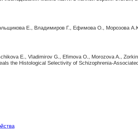
ольщикова Е., Владимиров Г., Ефимова О., Морозова А.Ю.
chikova E., Vladimirov G., Efimova O., Morozova A., Zorkina
s the Histological Selectivity of Schizophrenia-Associated 
ойства