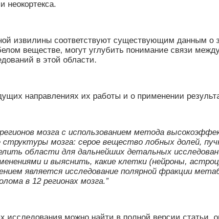
 неокортекса.
ой извилины соответствуют существующим данным о з
белом веществе, могут углубить понимание связи межд
дований в этой области.
дущих направлениях их работы и о применении результ
 регионов мозга с использованием метода
высокоэффек
е структуры мозга: серое вещество лобных долей, пуч
елить области для дальнейших детальных исследован
менениями и выяснить, какие клетки (нейроны, астро
лением является исследование полярной фракции метаб
лома в 12 регионах мозга.”
 исследования можно найти в полной версии статьи, оп