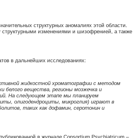
начительных структурных аномалиях этой области.
у структурными изменениями и шизофренией, а также
атов в дальнейших исследованиях:
тивной жидкостной хроматографии с методом
ки белого вещества, регионы мозжечка и
ий.
На следующем этапе мы планируем
циты, олигодендроциты, микроглия) играют в
олитов, таких как дофамин, серотонин и
убликованной в журнале Consortium Psychiatricum –