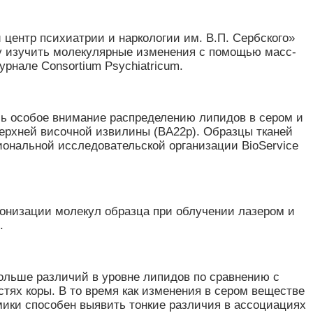
центр психиатрии и наркологии им. В.П. Сербского»
у изучить молекулярные изменения с помощью масс-
рнале Consortium Psychiatricum.
ь особое внимание распределению липидов в сером и
верхней височной извилины (BA22p). Образцы тканей
иональной исследовательской организации BioService
ионизации молекул образца при облучении лазером и
.
больше различий в уровне липидов по сравнению с
тях коры. В то время как изменения в сером веществе
ики способен выявить тонкие различия в ассоциациях