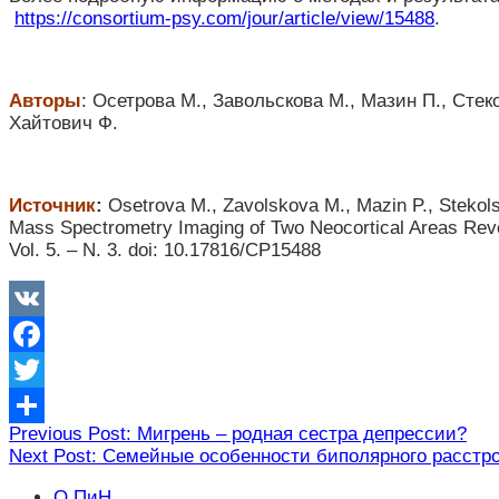
https://consortium-psy.com/jour/article/view/15488
.
Авторы
: Осетрова М., Завольскова М., Мазин П., Стек
Хайтович Ф.
Источник
:
Osetrova M., Zavolskova M., Mazin P., Stekols
Mass Spectrometry Imaging of Two Neocortical Areas Reveal
Vol. 5. – N. 3. doi: 10.17816/CP15488
VK
Facebook
Twitter
Навигация
Previous Post: Мигрень – родная сестра депрессии?
Отправить
Next Post: Семейные особенности биполярного расстр
по
О ПиН