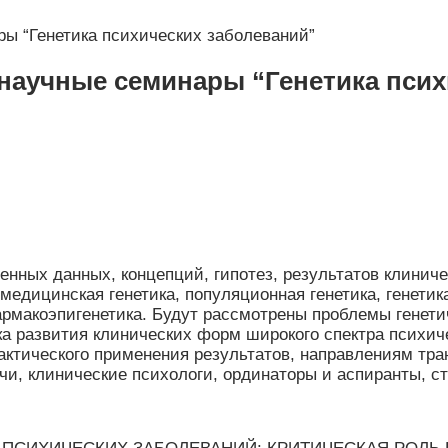
ы “Генетика психических заболеваний”
научные семинары “Генетика пси
нных данных, концепций, гипотез, результатов клинич
 медицинская генетика, популяционная генетика, генети
рмакоэпигенетика. Будут рассмотрены проблемы генетич
ска развития клинических форм широкого спектра психи
ктического применения результатов, направлениям тран
и, клинические психологи, ординаторы и аспиранты, с