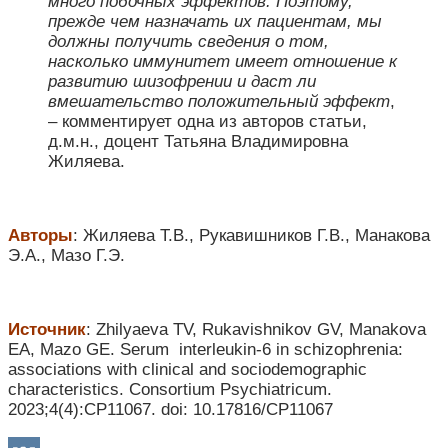
много побочных эффектов. Поэтому,
прежде чем назначать их пациентам, мы
должны получить сведения о том,
насколько иммунитет имеет отношение к
развитию шизофрении и даст ли
вмешательство положительный эффект
,
– комментирует одна из авторов статьи,
д.м.н., доцент Татьяна Владимировна
Жиляева.
Авторы
: Жиляева Т.В., Рукавишников Г.В., Манакова
Э.А., Мазо Г.Э.
Источник
: Zhilyaeva TV, Rukavishnikov GV, Manakova
EA, Mazo GE. Serum interleukin-6 in schizophrenia:
associations with clinical and sociodemographic
characteristics. Consortium Psychiatricum.
2023;4(4):CP11067. doi: 10.17816/CP11067