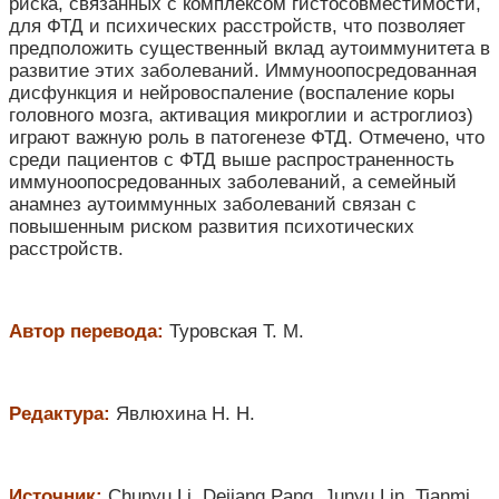
риска, связанных с комплексом гистосовместимости,
для ФТД и психических расстройств, что позволяет
предположить существенный вклад аутоиммунитета в
развитие этих заболеваний. Иммуноопосредованная
дисфункция и нейровоспаление (воспаление коры
головного мозга, активация микроглии и астроглиоз)
играют важную роль в патогенезе ФТД. Отмечено, что
среди пациентов с ФТД выше распространенность
иммуноопосредованных заболеваний, а семейный
анамнез аутоиммунных заболеваний связан с
повышенным риском развития психотических
расстройств.
Автор перевода:
Туровская Т. М.
Редактура:
Явлюхина Н. Н.
Источник:
Chunyu Li, Dejiang Pang, Junyu Lin, Tianmi