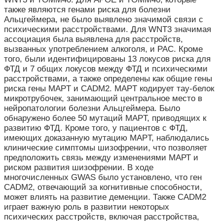
также являются генами риска для болезни
Альцгеймера, не было выявлено значимой связи с
психическими расстройствами. Для WNT3 значимая
ассоциация была выявлена для расстройств,
вызванных употреблением алкоголя, и РАС. Кроме
того, были идентифицированы 13 локусов риска для
ФТД и 7 общих локусов между ФТД и психическими
расстройствами, а также определены как общие гены
риска гены MAPT и CADM2. MAPT кодирует тау-белок
микротрубочек, занимающий центральное место в
нейропатологии болезни Альцгеймера. Было
обнаружено более 50 мутаций MAPT, приводящих к
развитию ФТД. Кроме того, у пациентов с ФТД,
имеющих доказанную мутацию MAPT, наблюдались
клинические симптомы шизофрении, что позволяет
предположить связь между изменениями МАРТ и
риском развития шизофрении. В ходе
многочисленных GWAS было установлено, что ген
CADM2, отвечающий за когнитивные способности,
может влиять на развитие деменции. Также CADM2
играет важную роль в развитии некоторых
психических расстройств, включая расстройства,