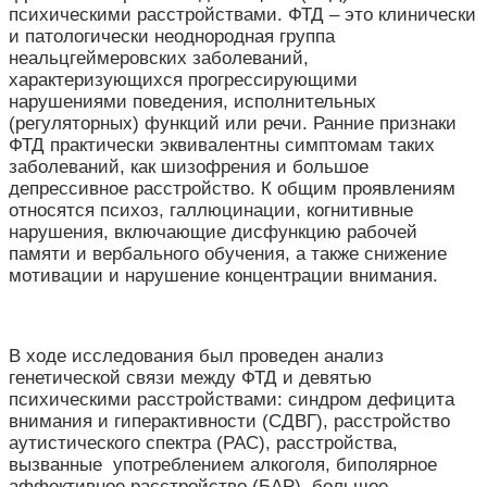
психическими расстройствами.
ФТД
–
это клинически
и патологически неоднородная группа
неальцгеймеровских заболеваний,
характеризующихся прогрессирующими
нарушениями поведения, исполнительных
(регуляторных) функций или речи. Ранние признаки
ФТД практически эквивалентны симптомам таких
заболеваний, как шизофрения и большое
депрессивное расстройство. К общим проявлениям
относятся психоз, галлюцинации, когнитивные
нарушения, включающие дисфункцию рабочей
памяти и вербального обучения, а также снижение
мотивации и нарушение концентрации внимания.
В ходе исследования был проведен анализ
генетической связи между ФТД и девятью
психическими расстройствами: синдром дефицита
внимания и гиперактивности (СДВГ), расстройство
аутистического спектра (РАС), расстройства,
вызванные употреблением алкоголя, биполярное
аффективное расстройство (БАР), большое