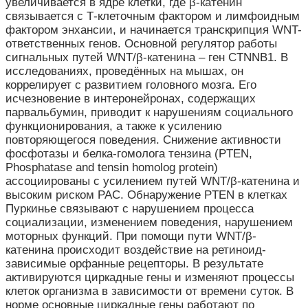
увеличивается в ядре клетки, где β-катенин
связывается с Т-клеточным фактором и лимфоидным
фактором энхансии, и начинается транскрипция WNT-
ответственных генов. Основной регулятор работы
сигнальных путей WNT/β-катенина – ген CTNNB1. В
исследованиях, проведённых на мышах, он
коррелирует с развитием головного мозга. Его
исчезновение в интеронейронах, содержащих
парвальбумин, приводит к нарушениям социального
функционирования, а также к усилению
повторяющегося поведения. Снижение активности
фосфотазы и белка-гомолога тензина (PTEN,
Phosphatase and tensin homolog protein)
ассоциированы с усилением путей WNT/β-катенина и
высоким риском РАС. Обнаружение PTEN в клетках
Пуркинье связывают с нарушением процесса
социализации, изменением поведения, нарушением
моторных функций. При помощи пути WNT/β-
катенина происходит воздействие на ретиноид-
зависимые орфанные рецепторы. В результате
активируются циркадные гены и изменяют процессы
клеток организма в зависимости от времени суток. В
норме основные циркадные гены работают по