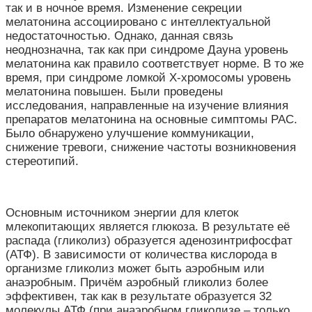
так и в ночное время. Изменение секреции
мелатонина ассоциировано с интеллектуальной
недостаточностью. Однако, данная связь
неоднозначна, так как при синдроме Дауна уровень
мелатонина как правило соответствует норме. В то же
время, при синдроме ломкой Х-хромосомы уровень
мелатонина повышен. Были проведены
исследования, направленные на изучение влияния
препаратов мелатонина на основные симптомы РАС.
Было обнаружено улучшение коммуникации,
снижение тревоги, снижение частоты возникновения
стереотипий.
Основным источником энергии для клеток
млекопитающих является глюкоза. В результате её
распада (гликолиз) образуется аденозинтрифосфат
(АТФ). В зависимости от количества кислорода в
организме гликолиз может быть аэробным или
анаэробным. Причём аэробный гликолиз более
эффективен, так как в результате образуется 32
молекулы АТФ (при анаэробном гликолизе – только