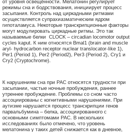
от уровня освещённости. Мелатонин регулирует
режимы сна и бодрствования, инициирует процесс
засыпания. Контроль над циркадными ритмами
осуществляется супрахиазматическим ядром
гипоталамуса. Некоторые транскрипционные факторы
могут модулировать циркадные ритмы. Это так
называемые белки CLOCK – circadian locomotor output
cycles kaput. К ним относятся Bmal1 (brain and muscle
aryl- hydrocarbon receptor nuclear translocator-like 1),
Per1 (Period 1), Per2 (Period2), Per3 (Period 2), Cry1 и
Cry2 (Cryptochrome).
К нарушениям сна при РАС относятся трудности при
засыпании, частые ночные пробуждения, раннее
утреннее пробуждение. Проблемы со сном часто
ассоциированы с когнитивными нарушениями. При
аутизме нарушается процесс транскрипции генов
парвальбумина – белка, ассоциированного с
основными симптомами РАС. В нескольких
исследованиях было отмечено, что уровень
мелатонина у таких детей снижается как в дневное,