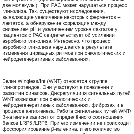
две молекулы). При РАС может нарушаться процесс
гликолиза. Так, существуют исследования,
выявляющие увеличение некоторых ферментов –
лактатов, а обнаружение корреляция между
снижением рН и увеличением уровня лактатов у
пациентов с РАС свидетельствует об усилении
аэробного гликолиза. Интересно, что процесс
аэробного гликолиза нарушается в результате
изменения циркадных ритмов при онкологических и
нейродегенеративных заболеваниях.
Белки Wingless/Int (WNT) относятся к группе
гликопротеидов. Они участвуют в появлении и
развитии синапсов. Дисрегуляцичя сигнальных путей
WNT возникает при онкологических и
нейродегенеративных заболеваниях, фиброзах и в
процессе ангиогенеза. Работа сигнальных путей WNT/
β-катенина зависит от определённого соотношения
белков LRP5 /LRP6. При его изменении не происходит
фосфорилирование β-катенина, и его количество