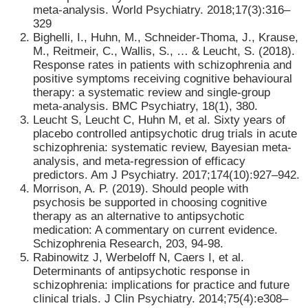
meta-analysis. World Psychiatry. 2018;17(3):316–
329
Bighelli, I., Huhn, M., Schneider-Thoma, J., Krause,
M., Reitmeir, C., Wallis, S., … & Leucht, S. (2018).
Response rates in patients with schizophrenia and
positive symptoms receiving cognitive behavioural
therapy: a systematic review and single-group
meta-analysis. BMC Psychiatry, 18(1), 380.
Leucht S, Leucht C, Huhn M, et al. Sixty years of
placebo controlled antipsychotic drug trials in acute
schizophrenia: systematic review, Bayesian meta-
analysis, and meta-regression of efficacy
predictors. Am J Psychiatry. 2017;174(10):927–942.
Morrison, A. P. (2019). Should people with
psychosis be supported in choosing cognitive
therapy as an alternative to antipsychotic
medication: A commentary on current evidence.
Schizophrenia Research, 203, 94-98.
Rabinowitz J, Werbeloff N, Caers I, et al.
Determinants of antipsychotic response in
schizophrenia: implications for practice and future
clinical trials. J Clin Psychiatry. 2014;75(4):e308–