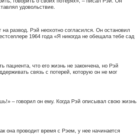
орить, говорить о своих потерях
»
, – писал Рэй. Он
ставлял удовольствие.
т на развод. Рэй неохотно согласился. Он остановил
бестселлере 1964 года
«
Я никогда не обещала тебе сад
ь пациента, что его жизнь не закончена, но Рэй
держивать связь с потерей, которую он не мог
шь!
»
– говорил он ему. Когда Рэй описывал свою жизнь
ак она проводит время с Рэем, у нее начинается