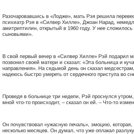
Разочаровавшись в «Лодже
»
, мать Рэя решила переве
психиатр Рэя в «Силвер Хилле», Джоан Нарад, немедл
амитриптилин, открытый в 1960 году. У нее сложилось 
сыновьями
»
.
В свой первый вечер в
«
Силвер Хилле» Рэй подарил м
позвонил своей матери и сказал:
«
Эта больница и куча
направления
»
. На седьмой день он сказал медсестрам,
надеюсь быстро умереть от сердечного приступа во сн
Проведя в больнице три недели, Рэй проснулся утром, 
мной что-то происходит, – сказал он ей. – Что-то изме
Он почувствовал
«
ужасную печаль
»
, эмоцию, которая,
несколько месяцев. Он думал, что уже оплакал разлуку