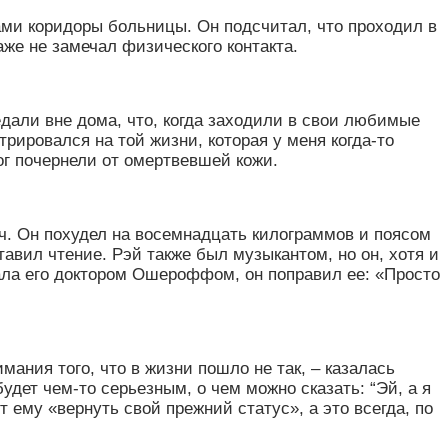
ами коридоры больницы. Он подсчитал, что проходил в
аже не замечал физического контакта.
дали вне дома, что, когда заходили в свои любимые
рировался на той жизни, которая у меня когда-то
ог почернели от омертвевшей кожи.
ч. Он похудел на восемнадцать килограммов и поясом
тавил чтение. Рэй также был музыкантом, но он, хотя и
звала его доктором Ошероффом, он поправил ее:
«
Просто
ания того, что в жизни пошло не так, – казалась
удет чем-то серьезным, о чем можно сказать: “Эй, а я
ит ему
«
вернуть свой прежний статус
»
, а это всегда, по