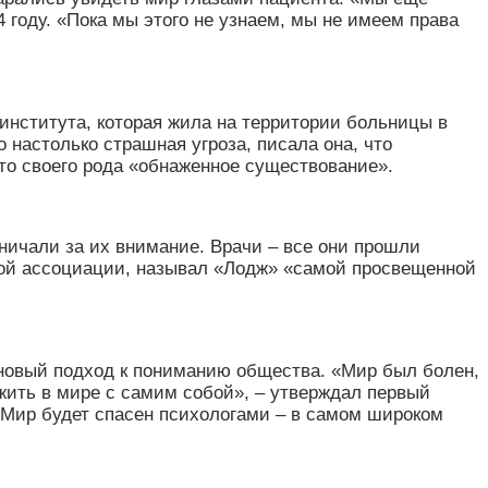
4 году.
«
Пока мы этого не узнаем, мы не имеем права
нститута, которая жила на территории больницы в
 настолько страшная угроза, писала она, что
то своего рода
«
обнаженное существование
»
.
ничали за их внимание. Врачи – все они прошли
кой ассоциации, называл
«
Лодж
»
«
самой просвещенной
 новый подход к пониманию общества.
«
Мир был болен,
жить в мире с самим собой
»
, – утверждал первый
Мир будет спасен психологами – в самом широком