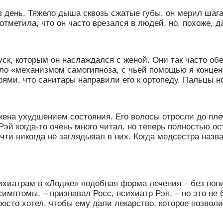
 день. Тяжело дыша сквозь сжатые губы, он мерил шаг
тметила, что он часто врезался в людей, но, похоже, д
к, которым он наслаждался с женой. Они так часто обе
ало
«
механизмом самогипноза, с чьей помощью я концент
рями, что санитары направили его к ортопеду. Пальцы н
жена ухудшением состояния. Его волосы отросли до пле
эй когда-то очень много читал, но теперь полностью ос
очти никогда не заглядывал в них. Когда медсестра на
ихиатрам в «Лодже
»
подобная форма лечения – без поним
имптомы, – признавал Росс, психиатр Рэя, – но это не б
просто хотел, чтобы ему дали лекарство, которое позвол