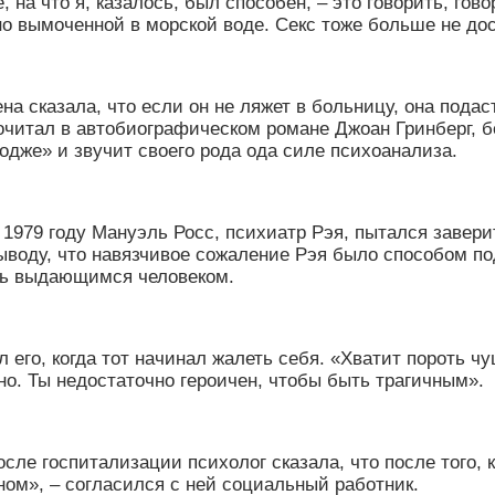
, на что я, казалось, был способен, – это говорить, гов
но вымоченной в морской воде. Секс тоже больше не до
на сказала, что если он не ляжет в больницу, она подас
рочитал в автобиографическом романе Джоан Гринберг, 
одже
»
и звучит своего рода ода силе психоанализа.
 1979 году Мануэль Росс, психиатр Рэя, пытался заверит
воду, что навязчивое сожаление Рэя было способом под
ыть выдающимся человеком.
 его, когда тот начинал жалеть себя.
«
Хватит пороть чу
чно. Ты недостаточно героичен, чтобы быть трагичным
»
.
ле госпитализации психолог сказала, что после того, к
дном
»
, – согласился с ней социальный работник.