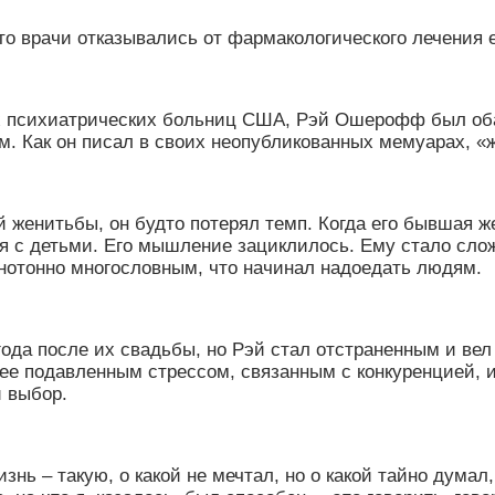
что врачи отказывались от фармакологического лечения 
ых психиатрических больниц США, Рэй Ошерофф был об
м. Как он писал в своих неопубликованных мемуарах,
«
й женитьбы, он будто потерял темп. Когда его бывшая 
я с детьми. Его мышление зациклилось. Ему стало слож
онотонно многословным, что начинал надоедать людям.
да после их свадьбы, но Рэй стал отстраненным и вел се
ее подавленным стрессом, связанным с конкуренцией, и
й выбор.
ь – такую, о какой не мечтал, но о какой тайно думал, 