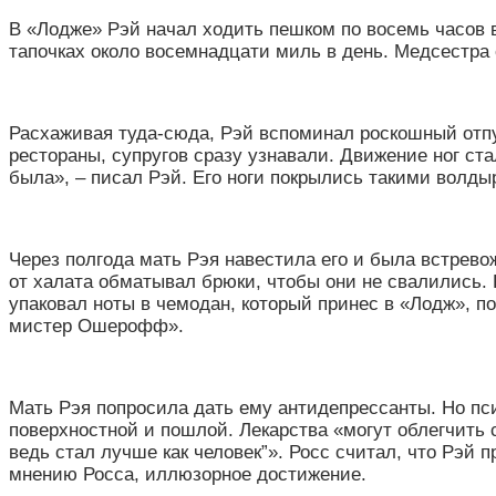
В
«
Лодже
»
Рэй начал ходить пешком по восемь часов в
тапочках около восемнадцати миль в день. Медсестра о
Расхаживая туда-сюда, Рэй вспоминал роскошный отпус
рестораны, супругов сразу узнавали. Движение ног ст
была
»
, – писал Рэй. Его ноги покрылись такими волды
Через полгода мать Рэя навестила его и была встрево
от халата обматывал брюки, чтобы они не свалились. Р
упаковал ноты в чемодан, который принес в
«
Лодж
»
, п
мистер Ошерофф
»
.
Мать Рэя попросила дать ему антидепрессанты. Но пс
поверхностной и пошлой. Лекарства «могут облегчить с
ведь стал лучше как человек”». Росс считал, что Рэй 
мнению Росса, иллюзорное достижение.