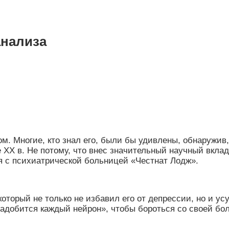
анализа
 Многие, кто знал его, были бы удивлены, обнаружив,
X в. Не потому, что внес значительный научный вклад.
ся с психиатрической больницей
«
Честнат Лодж
»
.
торый не только не избавил его от депрессии, но и ус
надобится каждый нейрон
»
, чтобы бороться со своей бо