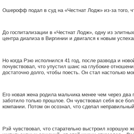
Ошерофф подал в суд на
«
Честнат Лодж
»
из-за того, 
До госпитализации в
«
Честнат Лодж
»
, одну из элитн
центра диализа в Виргинии и двигался к новым успеха
Но когда Рэю исполнился 41 год, после развода и ново
почувствовал, что упустил шанс на глубокие отношени
достаточно долго, чтобы поесть. Он стал настолько м
Его новая жена родила мальчика менее чем через два го
заботило только прошлое. Он чувствовал себя все бол
компании. Потом он осознал, что сделал неправильны
Рэй чувствовал, что старательно выстроил хорошую жизн