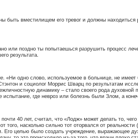
ны быть вместилищем его тревог и должны находиться р
ано или поздно ты попытаешься разрушить процесс леч
шего результата.
ие
. «Ни одно слово, используемое в больнице, не имеет
Стэнтон и социолог Моррис Шварц по результатам иссле
ежличностную динамику – стало своего рода духовной 
е испытание, где невроз или болезнь были Злом, а кон
почти 40 лет, считал, что
«
Лодж
»
может делать то, чего
т того, насколько сильно тот оторвался от реальности (
. Его целью было создать учреждение, выражающее дух
ачу, то это происходило из-за того, что врачи плохо с