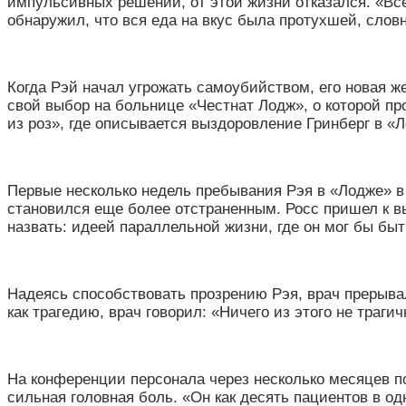
импульсивных решений, от этой жизни отказался.
«
Все
обнаружил, что вся еда на вкус была протухшей, слов
Когда Рэй начал угрожать самоубийством, его новая же
свой выбор на больнице
«
Честнат Лодж
»
, о которой п
из роз
»
, где описывается выздоровление Гринберг в
«
Л
Первые несколько недель пребывания Рэя в
«
Лодже
»
в
становился еще более отстраненным. Росс пришел к вы
назвать: идеей параллельной жизни, где он мог бы б
Надеясь способствовать прозрению Рэя, врач прерывал
как трагедию, врач говорил:
«
Ничего из этого не траги
На конференции персонала через несколько месяцев пос
сильная головная боль.
«
Он как десять пациентов в о