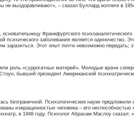
ты не выздоравливают
»
, – сказал Буллард коллеге в 195
основательницу Франкфуртского психоаналитического и
ой психического заболевания является одиночество. Это
им заразиться. Этот опыт почти невозможно передать; э
яли роль
«
суррогатных матерей
»
. Молодые врачи сопер
н Стоун, бывший президент Американской психиатричес
алась безграничной. Психологические науки предложили
ызваны извращенностью человека – его неспособностью 
хиатр, в 1948 году. Психолог Абрахам Маслоу сказал:
«