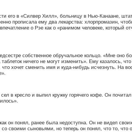
сти его в
«
Силвер Хилл
»
, больницу в Нью-Канаане, шта
енно прописала ему два лекарства: хлорпромазин, чтоб
впечатление о Рэе как о
«
ранимом человеке, который от
едсестре собственное обручальное кольцо.
«
Мне оно б
 таблеток ничего не могут изменить
»
. Ему казалось, чт
 что хочет сменить имя и куда-нибудь исчезнуть. На во
е
»
.
сел в кресло и выпил кружку горячего кофе. Он почитал 
нилось
»
.
 как он понял, ранее была недоступна. Он не видел свои
 со своими сыновьями, но теперь он понял, что то, что 