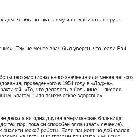
ядом, чтобы потакать ему и поглаживать по руке,
ения
»
. Тем не менее врач был уверен, что, если Рэй
 большего эмоционального значения или менее четкого
дования, проведенного в 1954 году в
«
Лодже
»
.
практикой.
«
То, что делалось в больнице, – писали
ечным Благом было психическое здоровье
»
.
 не делала ни одна другая американская больница:
до тех пор, пока он способен оплачивать лечение).
 аналитической работы. Если пациент не добивался
тарались увидеть мир глазами пациента.
«
Мы еще