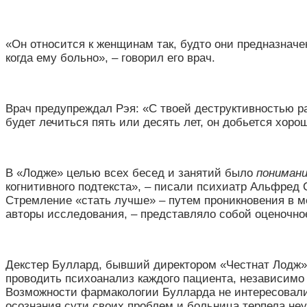
«
Он относится к женщинам так, будто они предназначе
когда ему больно
»
, – говорил его врач.
Врач предупреждал Рэя:
«
С твоей деструктивностью р
будет лечиться пять или десять лет, он добьется хоро
В
«
Лодже
»
целью всех бесед и занятий было
пониман
когнитивного подтекста», – писали психиатр Альфред 
Стремление
«
стать лучше
»
– путем проникновения в м
авторы исследования, – представляло собой оценочно
Декстер Буллард, бывший директором
«
Честнат Лодж
»
проводить психоанализ каждого пациента, независимо о
Возможности фармакологии Булларда не интересовали
осознания сути своих проблем и больница терпела неуд