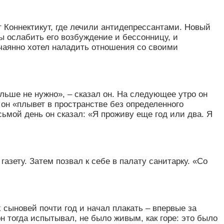
т Коннектикут, где лечили антидепрессантами. Новый
ы ослабить его возбуждение и бессонницу, и
чаянно хотел наладить отношения со своими
ольше не нужно
»
, – сказал он. На следующее утро он
о он
«
плывет в пространстве без определенного
сьмой день он сказал:
«
Я проживу еще год или два. Я
газету. Затем позвал к себе в палату санитарку.
«
Со
х сыновей почти год и начал плакать – впервые за
он тогда испытывал, не было живым, как горе: это было