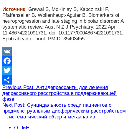
Источник
: Grewal S, McKinlay S, Kapczinski F,
Pfaffenseller B, Wollenhaupt-Aguiar B. Biomarkers of
neuroprogression and late staging in bipolar disorder: A
systematic review. Aust N Z J Psychiatry. 2022 Apr
11:48674221091731. doi: 10.1177/00048674221091731.
Epub ahead of print. PMID: 35403455.
VK
Facebook
Twitter
Навигация
Previous Post: Антидепрессанты для лечения
Отправить
депрессивного расстройства в поддерживающей
по
фазе
записям
Next Post: Суицидальность среди пациентов с
предменструальным дисфорическим расстройством
– систематический обзор и метаанализ
О ПиН