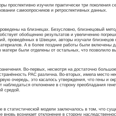
торы проспективно изучили практически три поколения 
зовании самоопросников и ретроспективных данных.
оведены на близнецах. Безусловно, близнецовый метод
обствует обобщению результатов и увеличению погрешн
ний, проведённых в Швеции, авторы изучали близнецов к
 материалов. А в более поздние работы были включены 
ы матери были отделены от остальных, что позволило 
раничения. Во-первых, несмотря на достаточно большое
ространённость РАС различна. Во-вторых, имела место н
рвую очередь, это касалось утверждения, что гены и о
дет наблюдаться отклонение в сторону преобладания ген
й средой.
в статистической модели заключалось в том, что сущ
вновь возникает отклонение в сторону наследственности