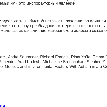
семьи или это многофакторный явление.
одели должны были бы отражать различия во влиянии м
ение в сторону преобладания материнского фактора, та
нимальна, так как влияние материнского эффекта оказал
am, Andre Sourander, Richard Francis, Rinat Yoffe, Emma 
hendel, Arad Kodesh, Michaeline Breshnahan, Stephen Z. Le
of Genetic and Environmental Factors With Autism in a 5-C
гия