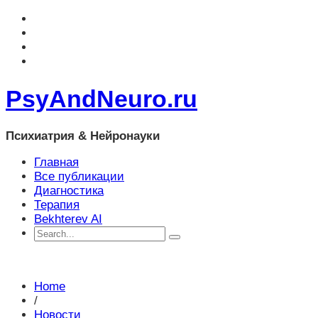
PsyAndNeuro.ru
Психиатрия & Нейронауки
Главная
Все публикации
Диагностика
Терапия
Bekhterev AI
Home
/
Новости