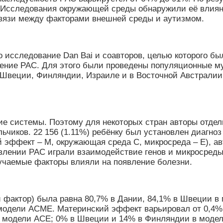
 Исследования окружающей среды обнаружили её влияни
связи между факторами внешней среды и аутизмом.
о исследование Dan Bai и соавторов, целью которого б
ение РАС. Для этого были проведены популяционные м
веции, Финляндии, Израиле и в Восточной Австралии с 
ие системы. Поэтому для некоторых стран авторы отде
альчиков. 22 156 (1.11%) ребёнку был установлен диагн
ий эффект – M, окружающая среда C, микросреда – E), 
явлении РАС играли взаимодействие генов и микросреды
учаемые факторы влияли на появление болезни.
 фактор) была равна 80,7% в Дании, 84,1% в Швеции в
модели АСМЕ. Материнский эффект варьировал от 0,4%
в модели АСЕ; 0% в Швеции и 14% в Финляндии в моде