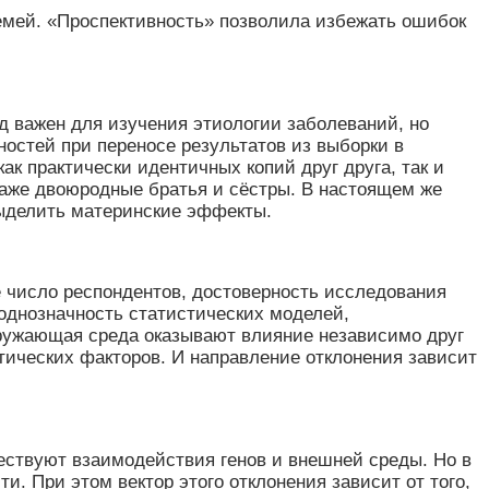
семей. «Проспективность» позволила избежать ошибок
 важен для изучения этиологии заболеваний, но
остей при переносе результатов из выборки в
ак практически идентичных копий друг друга, так и
даже двоюродные братья и сёстры. В настоящем же
выделить материнские эффекты.
 число респондентов, достоверность исследования
еоднозначность статистических моделей,
кружающая среда оказывают влияние независимо друг
етических факторов. И направление отклонения зависит
ествуют взаимодействия генов и внешней среды. Но в
. При этом вектор этого отклонения зависит от того,