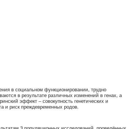
шения в социальном функционировании, трудно
аются в результате различных изменений в генах, а
ринский эффект – совокупность генетических и
та и риск преждевременных родов.
ультатам 3 популяционных исследований, проведённых