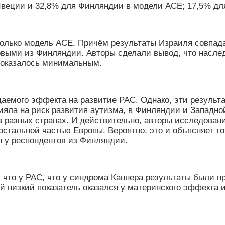
Швеции и 32,8% для Финляндии в модели АСЕ; 17,5% д
олько модель АСЕ. Причём результаты Израиля совпада
овыми из Финляндии. Авторы сделали вывод, что насле
а оказалось минимальным.
емого эффекта на развитие РАС. Однако, эти результат
яла на риск развития аутизма, в Финляндии и Западно
в разных странах. И действительно, авторы исследова
стальной частью Европы. Вероятно, это и объясняет то
 у респондентов из Финляндии.
х, что у РАС, что у синдрома Каннера результаты были
ый низкий показатель оказался у материнского эффекта