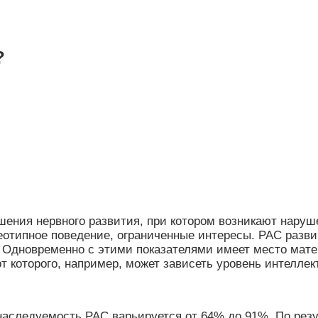
?
ушения нервного развития, при котором возникают нару
типное поведение, ограниченные интересы. РАС развив
 Одновременно с этими показателями имеет место мате
 которого, например, может зависеть уровень интеллек
наследуемость РАС варьируется от 64% до 91%. По рез