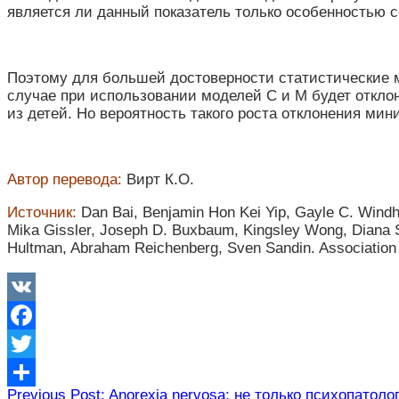
является ли данный показатель только особенностью 
Поэтому для большей достоверности статистические м
случае при использовании моделей С и М будет отклон
из детей. Но вероятность такого роста отклонения ми
Автор перевода:
Вирт К.О.
Источник:
Dan Bai, Benjamin Hon Kei Yip, Gayle C. Windh
Mika Gissler, Joseph D. Buxbaum, Kingsley Wong, Diana Sc
Hultman, Abraham Reichenberg, Sven Sandin. Association 
VK
Facebook
Twitter
Навигация
Previous Post: Anorexia nervosa: не только психопатоло