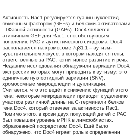
Активность Rac1 регулируется гуанин нуклеотид-
обменным фактором (GEFs) и белками-активаторами
ГТФазной активности (GAPs). Doc4 является
атипичным GEF для Rac1, способствующим
появлению РАС и аутистического синдрома. Doc4
располагается на хромосоме 7q31.1 – аутизм-
чувствительном локусе, в котором находятся гены,
ответственные за РАС, когнитивное развитие и речь.
Недавние исследования обнаружили вариации Doc4,
экспрессии которых могут приводить к аутизму: это
единичные нуклеотидный вариации (SNV),
хромосомные микроделеции и дупликации.
Считается, что это ведёт к снижению функций этого
гена: некоторые микроделеции приводят к удалению
участков различной длины на С-терминали белков
гена Doc4, который отвечает за активность Rac1.
Помимо этого, в крови двух популяций детей с РАС
был повышен уровень мРНК в лимфобластах,
образованной посредством Doc4. Ещё было
обнаружено, что Doc4 играет роль в определении