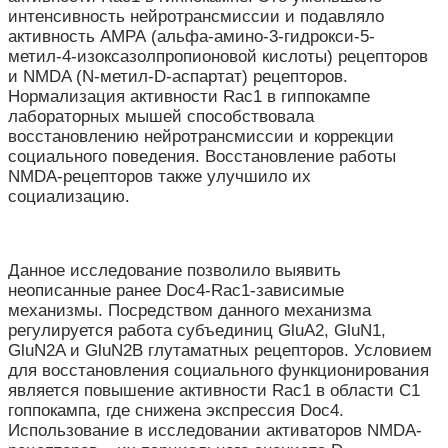
интенсивность нейротрансмиссии и подавляло
активность АМРА (альфа-амино-3-гидрокси-5-
метил-4-изоксазолпропионовой кислоты) рецепторов
и NMDA (N-метил-D-аспартат) рецепторов.
Нормализация активности Rac1 в гиппокампе
лабораторных мышей способствовала
восстановлению нейротрансмиссии и коррекции
социального поведения. Восстановление работы
NMDA-рецепторов также улучшило их
социализацию.
Данное исследование позволило выявить
неописанные ранее Doc4-Rac1-зависимые
механизмы. Посредством данного механизма
регулируется работа субъединиц GluA2, GluN1,
GluN2A и GluN2B глутаматных рецепторов. Условием
для восстановления социального функционирования
является повышение активности Rac1 в области С1
гоппокампа, где снижена экспрессия Doc4.
Использование в исследовании активаторов NMDA-