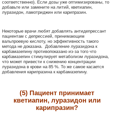
соответственно). Если дозы уже оптимизированы, то
добавьте или замените на литий, кветиапин,
луразидон, ламотриджин или карипразин.
Некоторые врачи любят добавлять антидепрессант
пациентам с депрессией, принимающим
вальпроевую кислоту, но эффективность такого
метода не доказана.
Добавление луразидона к
карбамазепину противопоказано из-за того что
карбамазепин стимулирует метаболизм луразидона,
что может привести к снижению концентрации
луразидона в крови на 85 %. То же самое касается
добавления карипразина к карбамазепину.
(5) Пациент принимает
кветиапин, луразидон или
карипразин?