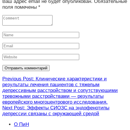
Ваш адрес email не будет опубликован.
Обязательные
поля помечены
*
Навигация
Previous Post: Клинические характеристики и
результаты лечения пациентов с тяжелым
по
депрессивным расстройством и сопутствующими
записям
тревожными расстройствами — результаты
европейского многоцентрового исследования.
Next Post: Эффекты СИОЗС на эндофенотипы
депрессии связаны с окружающей средой
О ПиН