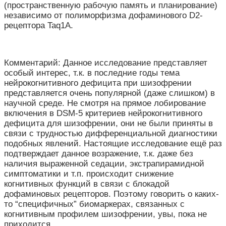
(пространственную рабочую память и планирование)
независимо от полиморфизма дофаминового D2-
рецептора Taq1A.
Комментарий: Данное исследование представляет
особый интерес, т.к. в последние годы тема
нейрокогнитивного дефицита при шизофрении
представляется очень популярной (даже слишком) в
научной среде. Не смотря на прямое лобирование
включения в DSM-5 критериев нейрокогнитивного
дефицита для шизофрении, они не были приняты в
связи с трудностью дифференциальной диагностики
подобных явлений. Настоящие исследование ещё раз
подтверждает данное возражение, т.к. даже без
наличия выраженной седации, экстрапирамидной
симптоматики и т.п. происходит снижение
когнитивных функций в связи с блокадой
дофаминовых рецепторов. Поэтому говорить о каких-
то “специфичных” биомаркерах, связанных с
когнитивным профилем шизофрении, увы, пока не
приходится.