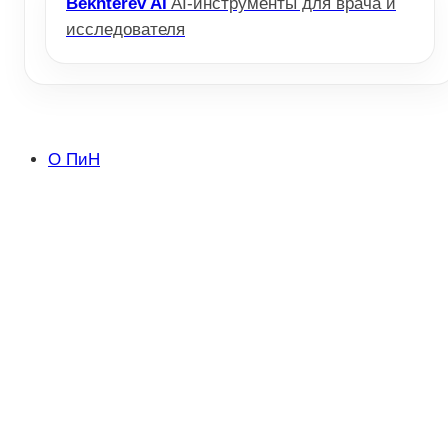
Bekhterev AI
AI-инструменты для врача и
исследователя
О ПиН