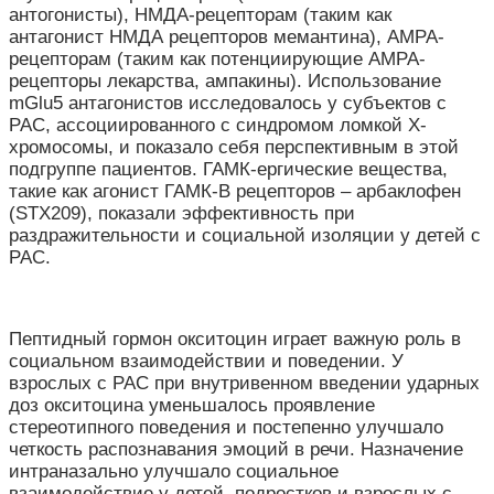
антогонисты), НМДА-рецепторам (таким как
антагонист НМДА рецепторов мемантина), AMPA-
рецепторам (таким как потенциирующие АМРА-
рецепторы лекарства, ампакины). Использование
mGlu5 антагонистов исследовалось у субъектов с
РАС, ассоциированного с синдромом ломкой Х-
хромосомы, и показало себя перспективным в этой
подгруппе пациентов. ГАМК-ергические вещества,
такие как агонист ГАМК-В рецепторов – арбаклофен
(STX209), показали эффективность при
раздражительности и социальной изоляции у детей с
РАС.
Пептидный гормон окситоцин играет важную роль в
социальном взаимодействии и поведении. У
взрослых с РАС при внутривенном введении ударных
доз окситоцина уменьшалось проявление
стереотипного поведения и постепенно улучшало
четкость распознавания эмоций в речи. Назначение
интраназально улучшало социальное
взаимодействие у детей, подростков и взрослых с