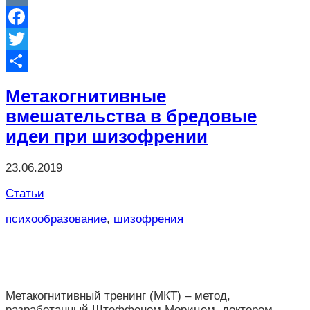
VK
Facebook
Twitter
Отправить
Метакогнитивные
вмешательства в бредовые
идеи при шизофрении
23.06.2019
Статьи
психообразование
,
шизофрения
Метакогнитивный тренинг (МКТ) – метод,
разработанный Штеффеном Морицем, доктором