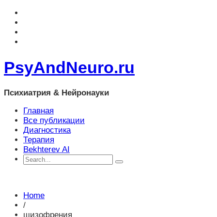
PsyAndNeuro.ru
Психиатрия & Нейронауки
Главная
Все публикации
Диагностика
Терапия
Bekhterev AI
Home
/
шизофрения