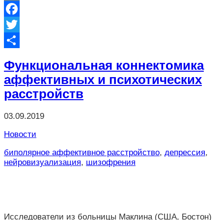
VK
Facebook
Twitter
Отправить
Функциональная коннектомика
аффективных и психотических
расстройств
03.09.2019
Новости
биполярное аффективное расстройство
,
депрессия
,
нейровизуализация
,
шизофрения
Исследователи из больницы Маклина (США, Бостон)