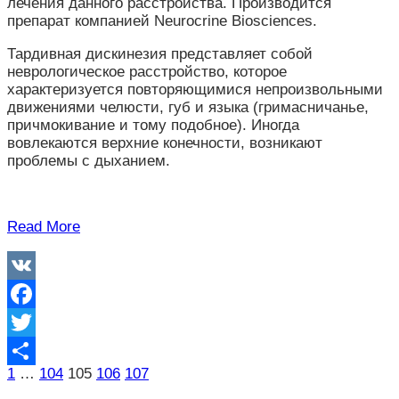
лечения данного расстройства. Производится
препарат компанией Neurocrine Biosciences.
Тардивная дискинезия представляет собой
неврологическое расстройство, которое
характеризуется повторяющимися непроизвольными
движениями челюсти, губ и языка (гримасничанье,
причмокивание и тому подобное). Иногда
вовлекаются верхние конечности, возникают
проблемы с дыханием.
Read More
VK
Facebook
Twitter
Пагинация
1
…
104
105
106
107
Отправить