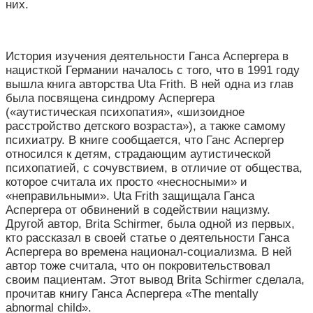
них.
История изучения деятельности Ганса Аспергера в
нацисткой Германии началось с того, что в 1991 году
вышла книга авторства Uta Frith. В ней одна из глав
была посвящена синдрому Аспергера
(«аутистическая психопатия», «шизоидное
расстройство детского возраста»), а также самому
психиатру. В книге сообщается, что Ганс Аспергер
относился к детям, страдающим аутистической
психопатией, с сочувствием, в отличие от общества,
которое считала их просто «несносными» и
«неправильными». Uta Frith защищала Ганса
Аспергера от обвинений в содействии нацизму.
Другой автор, Brita Schirmer, была одной из первых,
кто рассказал в своей статье о деятельности Ганса
Аспергера во времена национал-социализма. В ней
автор тоже считала, что он покровительствовал
своим пациентам. Этот вывод Brita Schirmer сделала,
прочитав книгу Ганса Аспергера «The mentally
abnormal child».