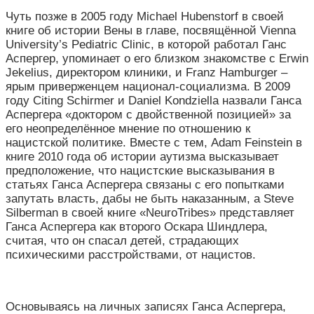
Чуть позже в 2005 году Michael Hubenstorf в своей
книге об истории Вены в главе, посвящённой Vienna
University’s Pediatric Clinic, в которой работал Ганс
Аспергер, упоминает о его близком знакомстве с Erwin
Jekelius, директором клиники, и Franz Hamburger –
ярым приверженцем национал-социализма. В 2009
году Citing Schirmer и Daniel Kondziella назвали Ганса
Аспергера «доктором с двойственной позицией» за
его неопределённое мнение по отношению к
нацистской политике. Вместе с тем, Adam Feinstein в
книге 2010 года об истории аутизма высказывает
предположение, что нацистские высказывания в
статьях Ганса Аспергера связаны с его попытками
запутать власть, дабы не быть наказанным, а Steve
Silberman в своей книге «NeuroTribes» представляет
Ганса Аспергера как второго Оскара Шиндлера,
считая, что он спасал детей, страдающих
психическими расстройствами, от нацистов.
Основываясь на личных записях Ганса Аспергера,