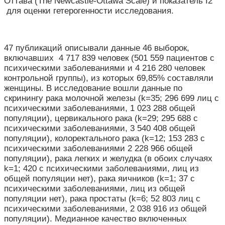
Оттава (The Newcastle-Ottawa Scale) и показатель I
2
для оценки гетерогенности исследования.
47 публикаций описывали данные 46 выборок,
включавших 4 717 839 человек (501 559 пациентов с
психическими заболеваниями и 4 216 280 человек
контрольной группы), из которых 69,85% составляли
женщины. В исследование вошли данные по
скринингу рака молочной железы (k=35; 296 699 лиц с
психическими заболеваниями, 1 023 288 общей
популяции), цервикального рака (k=29; 295 688 с
психическими заболеваниями, 3 540 408 общей
популяции), колоректального рака (k=12; 153 283 с
психическими заболеваниями 2 228 966 общей
популяции), рака легких и желудка (в обоих случаях
k=1; 420 с психическими заболеваниями, лиц из
общей популяции нет), рака яичников (k=1; 37 с
психическими заболеваниями, лиц из общей
популяции нет), рака простаты (k=6; 52 803 лиц с
психическими заболеваниями, 2 038 916 из общей
популяции). Медианное качество включенных