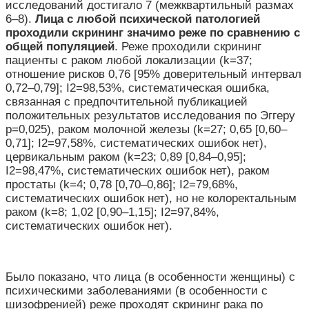
исследований достигало 7 (межквартильный размах
6–8).
Лица с любой психической патологией
проходили скрининг значимо реже по сравнению с
общей популяцией
. Реже проходили скрининг
пациенты с раком любой локализации (k=37;
отношение рисков 0,76 [95% доверительный интервал
0,72–0,79]; I
2
=98,53%, систематическая ошибка,
связанная с предпочтительной публикацией
положительных результатов исследования по Эггеру
p=0,025), раком молочной железы (k=27; 0,65 [0,60–
0,71]; I
2
=97,58%, систематических ошибок нет),
цервикальным раком (k=23; 0,89 [0,84–0,95];
I
2
=98,47%, систематических ошибок нет), раком
простаты (k=4; 0,78 [0,70–0,86]; I
2
=79,68%,
систематических ошибок нет), но не колоректальным
раком (k=8; 1,02 [0,90–1,15]; I
2
=97,84%,
систематических ошибок нет).
Было показано, что лица (в особенности женщины) с
психическими заболеваниями (в особенности с
шизофренией) реже проходят скрининг рака по