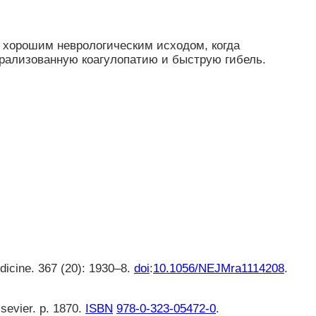
 хорошим неврологическим исходом, когда
рализованную коагулопатию и быструю гибель.
dicine. 367 (20): 1930–8.
doi
:
10.1056/NEJMra1114208
.
sevier. p. 1870.
ISBN
978-0-323-05472-0
.