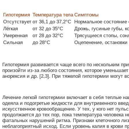
Гипотермия
Температура тела
Симптомы
Отсутствует
от 36,1 до 37,2°C
Нормальное состояние 
Лёгкая
от 32 до 35°C
Дрожь, гусиные губы, к
Умеренная
от 28 до 32°C
Трясущиеся стопы, сон
Сильная
до 28°C
Оцепенение, остановки
Гипотермия развивается чаще всего по нескольким при
произойти из-за любого состояния, которое уменьшает
анорексия и др. [2,3]. При тяжелой гипотермии могут 
Лечение легкой гипотермии включает в себя теплые н
одеяла и подогретые жидкости для внутривенного вве
искусственное кровообращение. У тех, у кого нет пул
продолжается до тех пор, пока температура человека 
фатальных нарушений ритма. Признаки клеточного лизи
неблагоприятный исход. Если уровень калия в крови п