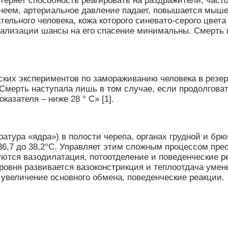
к теряет способность реагировать на раздражители, час
неем, артериальное давление падает, повышается мышеч
тельного человека, кожа которого синевато-серого цвет
итализации шансы на его спасение минимальны. Смерть 
ских экспериментов по замораживанию человека в резер
Смерть наступала лишь в том случае, если продолговат
азателя – ниже 28 ° C» [1].
ратура «ядра») в полости черепа, органах грудной и бр
36,7 до 38,2°С. Управляет этим сложным процессом пре
уются вазодилатация, потоотделение и поведенческие р
овня развивается вазоконстрикция и теплоотдача умень
увеличение основного обмена, поведенческие реакции.