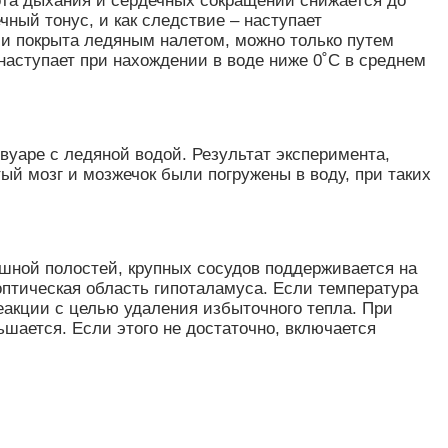
тота дыхания и сердечных сокращений снижается до
ный тонус, и как следствие – наступает
а и покрыта ледяным налетом, можно только путем
наступает при нахождении в воде ниже 0˚C в среднем
вуаре с ледяной водой. Результат эксперимента,
ый мозг и мозжечок были погружены в воду, при таких
юшной полостей, крупных сосудов поддерживается на
оптическая область гипоталамуса. Если температура
еакции с целью удаления избыточного тепла. При
шается. Если этого не достаточно, включается