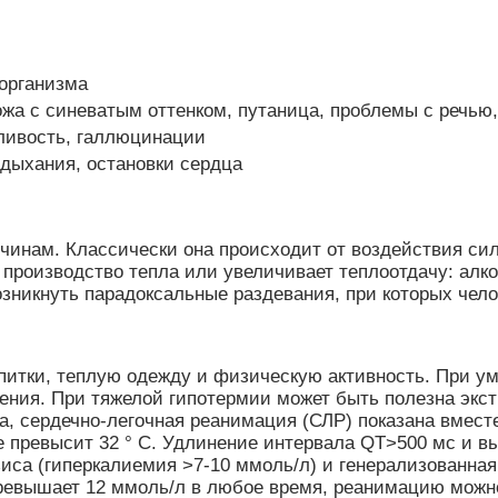
организма
ожа с синеватым оттенком, путаница, проблемы с речью
ливость, галлюцинации
 дыхания, остановки сердца
чинам. Классически она происходит от воздействия сил
 производство тепла или увеличивает теплоотдачу: алко
возникнуть парадоксальные раздевания, при которых чел
апитки, теплую одежду и физическую активность. При 
дения. При тяжелой гипотермии может быть полезна экс
ьса, сердечно-легочная реанимация (СЛР) показана вмес
не превысит 32 ° C. Удлинение интервала QT>500 мс и 
са (гиперкалиемия >7-10 ммоль/л) и генерализованная к
ревышает 12 ммоль/л в любое время, реанимацию можно 