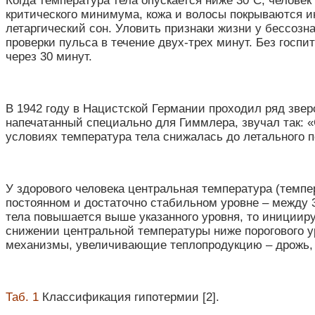
Когда температура тела опускается ниже 30˚C, челове
критического минимума, кожа и волосы покрываются и
летаргический сон. Уловить признаки жизни у бессозна
проверки пульса в течение двух-трех минут. Без госп
через 30 минут.
В 1942 году в Нацистской Германии проходил ряд звер
напечатанный специально для Гиммлера, звучал так: «
условиях температура тела снижалась до летального пок
У здорового человека центральная температура (темпе
постоянном и достаточно стабильном уровне – между 
тела повышается выше указанного уровня, то инициир
снижении центральной температуры ниже порогового ур
механизмы, увеличивающие теплопродукцию – дрожь, 
Таб. 1
Классификация гипотермии [2].