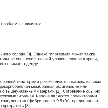
, проблемы с памятью
ьного холода [3]. Однако гипотермия может также
гольное опьянение, низкий уровень сахара в крови,
овек снимает одежду.
умеренной гипотермии рекомендуются нагревательные
тракорпоральная мембранная оксигенация или
те с вышеуказанными мерами [2]. Согревание обычно
высокоамплитудная J-волна являются предикторами
оагулопатия (фибриноген < 0,5 г/л), предполагают
прекратить [3].