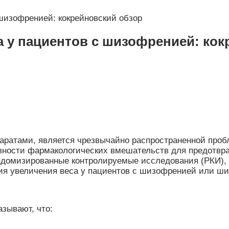
шизофренией: кокрейновский обзор
 у пациентов с шизофренией: кок
паратами, является чрезвычайно распространенной про
вности фармакологических вмешательств для предотвра
ндомизированные контролируемые исследования (РКИ), 
ия увеличения веса у пациентов с шизофренией или ш
зывают, что: