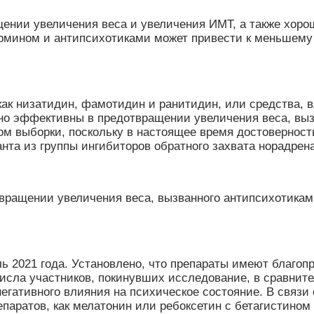
нии увеличения веса и увеличения ИМТ, а также хоро
рмином и антипсихотиками может привести к меньшему
 как низатидин, фамотидин и ранитидин, или средства,
ьно эффективны в предотвращении увеличения веса, вы
 выборки, поскольку в настоящее время достоверность
нта из группы ингибиторов обратного захвата норадрен
вращении увеличения веса, вызванного антипсихотиками
ь 2021 года. Установлено, что препараты имеют благоп
исла участников, покинувших исследование, в сравните
 негативного влияния на психическое состояние. В связ
епаратов, как мелатонин или ребоксетин с бетагистино