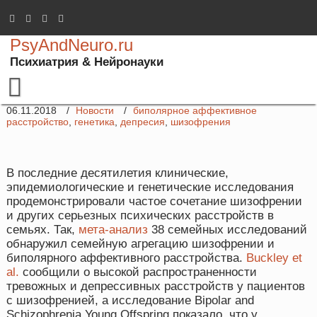
Home
/
Новости
/
Агрегация психических расстройств в семьях
PsyAndNeuro.ru
Агрегация психических расстройств в
Психиатрия & Нейронауки
семьях
06.11.2018
Новости
биполярное аффективное
расстройство
,
генетика
,
депресия
,
шизофрения
В последние десятилетия клинические,
эпидемиологические и генетические исследования
продемонстрировали частое сочетание шизофрении
и других серьезных психических расстройств в
семьях. Так,
мета-анализ
38 семейных исследований
обнаружил семейную агрегацию шизофрении и
биполярного аффективного расстройства.
Buckley et
al.
сообщили о высокой распространенности
тревожных и депрессивных расстройств у пациентов
с шизофренией, а исследование Bipolar and
Schizophrenia Young Offspring показало, что у