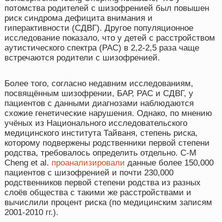
потомства родителей с шизофренией был повышен
риск синдрома дефицита внимания и
гиперактивности (СДВГ). Другое популяционное
исследование показало, что у детей с расстройством
аутистического спектра (РАС) в 2,2-2,5 раза чаще
встречаются родители с шизофренией.
Более того, согласно недавним исследованиям,
посвящённым шизофрении, БАР, РАС и СДВГ, у
пациентов с данными диагнозами наблюдаются
схожие генетические нарушения. Однако, по мнению
учёных из Национального исследовательского
медицинского института Тайваня, степень риска,
которому подвержены родственники первой степени
родства, требовалось определить отдельно. C-M
Cheng et al.
проанализировали
данные более 150,000
пациентов с шизофренией и почти 230,000
родственников первой степени родства из разных
слоёв общества с такими же расстройствами и
вычислили процент риска (по медицинским записям
2001-2010 гг.).