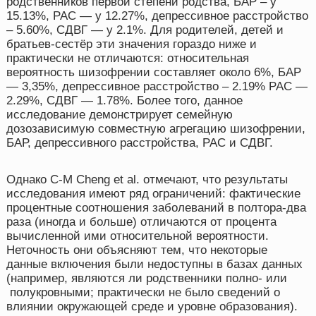
родственников первой степени родства, БАР – у
15.13%, РАС — у 12.27%, депрессивное расстройство
– 5.60%, СДВГ — у 2.1%. Для родителей, детей и
братьев-сестёр эти значения гораздо ниже и
практически не отличаются: относительная
вероятность шизофрении составляет около 6%, БАР
— 3,35%, депрессивное расстройство – 2.19% РАС —
2.29%, СДВГ — 1.78%. Более того, данное
исследование демонстрирует семейную
дозозависимую совместную агрегацию шизофрении,
БАР, депрессивного расстройства, РАС и СДВГ.
Однако C-M Cheng et al. отмечают, что результаты
исследования имеют ряд ограничений: фактические
процентные соотношения заболеваний в полтора-два
раза (иногда и больше) отличаются от процента
вычисленной ими относительной вероятности.
Неточность они объясняют тем, что некоторые
данные включения были недоступны в базах данных
(например, являются ли родственники полно- или
полукровными; практически не было сведений о
влиянии окружающей среде и уровне образования).