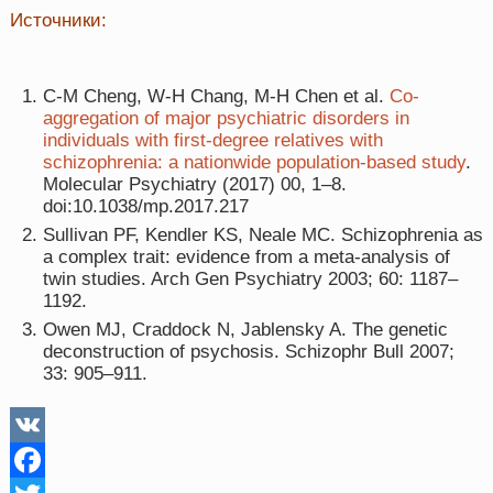
Источники:
C-M Cheng, W-H Chang, M-H Chen et al.
Co-
aggregation of major psychiatric disorders in
individuals with first-degree relatives with
schizophrenia: a nationwide population-based study
.
Molecular Psychiatry (2017) 00, 1–8.
doi:10.1038/mp.2017.217
Sullivan PF, Kendler KS, Neale MC. Schizophrenia as
a complex trait: evidence from a meta-analysis of
twin studies. Arch Gen Psychiatry 2003; 60: 1187–
1192.
Owen MJ, Craddock N, Jablensky A. The genetic
deconstruction of psychosis. Schizophr Bull 2007;
33: 905–911.
V